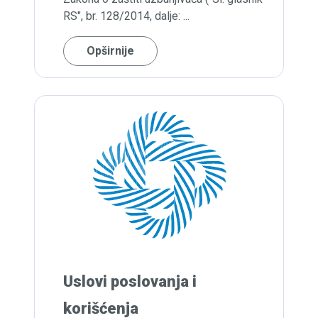
RS", br. 128/2014, dalje: ...
Opširnije
Uslovi poslovanja i
korišćenja