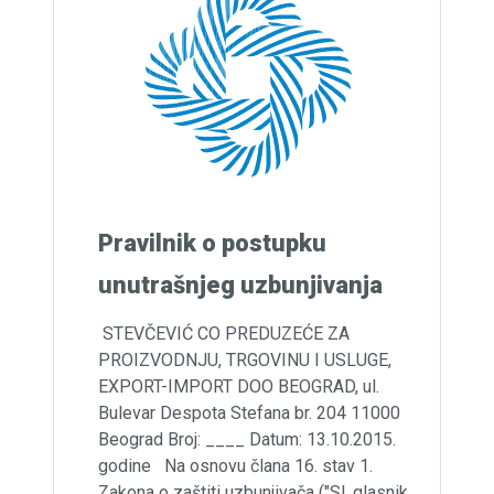
Pravilnik o postupku
unutrašnjeg uzbunjivanja
STEVČEVIĆ CO PREDUZEĆE ZA
PROIZVODNJU, TRGOVINU I USLUGE,
EXPORT-IMPORT DOO BEOGRAD, ul.
Bulevar Despota Stefana br. 204 11000
Beograd Broj: ____ Datum: 13.10.2015.
godine Na osnovu člana 16. stav 1.
Zakona o zaštiti uzbunjivača ("Sl. glasnik